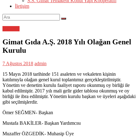
SANAYİ
S.S. Gimat Temakent Konut Yapı Kooperatifi
VE
İletişim
TİCARET
A.Ş.
Haberler
Gimat Gıda A.Ş. 2018 Yılı Olağan Genel
Kurulu
7 Ağustos 2018
admin
15 Mayıs 2018 tarihinde 151 asaleten ve vekaleten kişinin
katılımıyla olağan genel kurul toplantımız gerçekleştirilmiştir.
Yönetim ve denetim kurulu faaliyet raporu okunmuş oy birliği ile
kabul edilmiştir. 2017 yılı mali gelir gider tablosu okunmuş ve oy
birliği ile ibra edilmiştir. Yönetim kurulu başkan ve üyeleri aşağıdaki
gibi seçilmişlerdir.
Ömer SEĞMEN- Başkan
Mustafa BAKİLER- Başkan Yardımcısı
Muzaffer ÖZGEDİK- Muhasip Üye