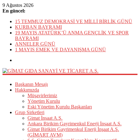
9 Ağustos 2026
En güncel:
15 TEMMUZ DEMOKRASİ VE MİLLİ BİRLİK GÜNÜ
KURBAN BAYRAMI
19 MAYIS ATATÜRK’Ü ANMA GENÇLİK VE SPOR
BAYRAMI
ANNELER GÜNÜ
1 MAYIS EMEK VE DAYANIŞMA GÜNÜ
GİMAT
Başkanın Mesajı
GIDA
Hakkımızda
Müşavirlerimiz
SANAYİ
Yönetim Kurulu
VE
Eski Yönetim Kurulu Başkanları
TİCARET
Grup Şirketleri
A.Ş.
Gimat İnşaat A.Ş.
Ankara Birikim Gayrimenkul Enerji İnşaat A.Ş.
GİMAT
Gimat Birikim Gayrimenkul Enerji İnşaat A.Ş.
GIDA
(GİMART AVM)