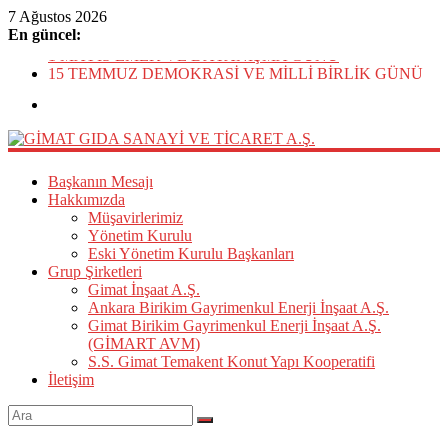
7 Ağustos 2026
En güncel:
1 MAYIS EMEK VE DAYANIŞMA GÜNÜ
15 TEMMUZ DEMOKRASİ VE MİLLİ BİRLİK GÜNÜ
KURBAN BAYRAMI
19 MAYIS ATATÜRK’Ü ANMA GENÇLİK VE SPOR
BAYRAMI
ANNELER GÜNÜ
GİMAT
Başkanın Mesajı
GIDA
Hakkımızda
Müşavirlerimiz
SANAYİ
Yönetim Kurulu
VE
Eski Yönetim Kurulu Başkanları
TİCARET
Grup Şirketleri
A.Ş.
Gimat İnşaat A.Ş.
Ankara Birikim Gayrimenkul Enerji İnşaat A.Ş.
GİMAT
Gimat Birikim Gayrimenkul Enerji İnşaat A.Ş.
GIDA
(GİMART AVM)
SANAYİ
S.S. Gimat Temakent Konut Yapı Kooperatifi
VE
İletişim
TİCARET
A.Ş.