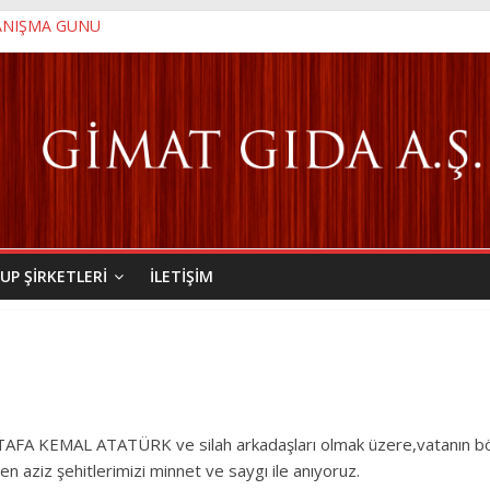
YANIŞMA GÜNÜ
 VE MİLLİ BİRLİK GÜNÜ
ANMA GENÇLİK VE SPOR BAYRAMI
UP ŞIRKETLERI
İLETIŞIM
AFA KEMAL ATATÜRK ve silah arkadaşları olmak üzere,vatanın böl
n aziz şehitlerimizi minnet ve saygı ile anıyoruz.