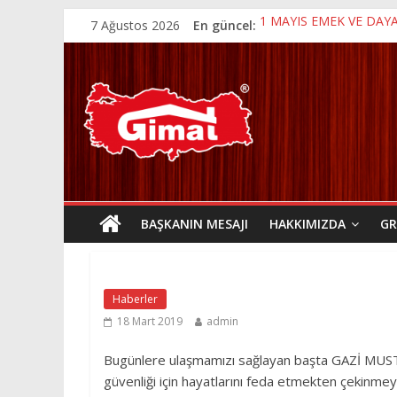
7 Ağustos 2026
En güncel:
1 MAYIS EMEK VE DA
15 TEMMUZ DEMOKRASİ
KURBAN BAYRAMI
19 MAYIS ATATÜRK’Ü 
ANNELER GÜNÜ
BAŞKANIN MESAJI
HAKKIMIZDA
GR
Haberler
18 Mart 2019
admin
Bugünlere ulaşmamızı sağlayan başta GAZİ MUST
güvenliği için hayatlarını feda etmekten çekinmeye