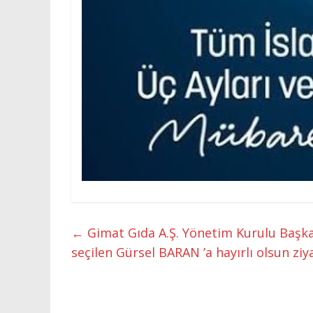
←
Gimat Gıda A.Ş. Yönetim Kurulu Başk
seçilen Gürsel BARAN ’a hayırlı olsun zi