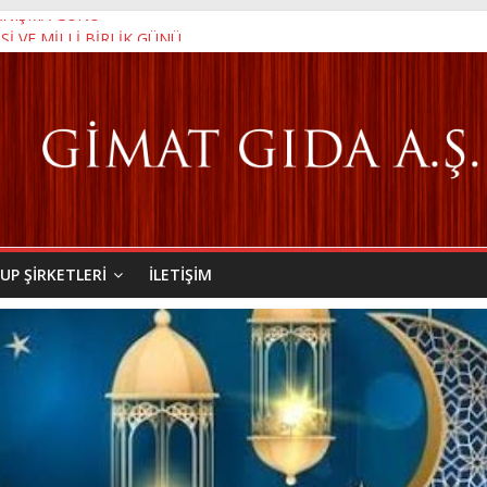
YANIŞMA GÜNÜ
 VE MİLLİ BİRLİK GÜNÜ
ANMA GENÇLİK VE SPOR BAYRAMI
UP ŞIRKETLERI
İLETIŞIM