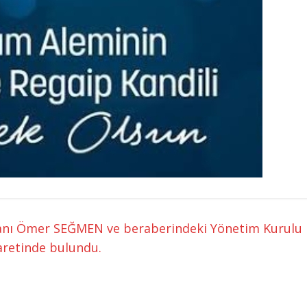
anı Ömer SEĞMEN ve beraberindeki Yönetim Kurulu Ü
yaretinde bulundu.