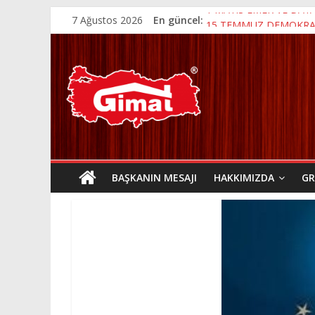
7 Ağustos 2026
En güncel:
1 MAYIS EMEK VE DA
15 TEMMUZ DEMOKRASİ
KURBAN BAYRAMI
19 MAYIS ATATÜRK’Ü 
ANNELER GÜNÜ
BAŞKANIN MESAJI
HAKKIMIZDA
GR