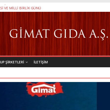
YANIŞMA GÜNÜ
 VE MİLLİ BİRLİK GÜNÜ
ANMA GENÇLİK VE SPOR BAYRAMI
UP ŞIRKETLERI
İLETIŞIM