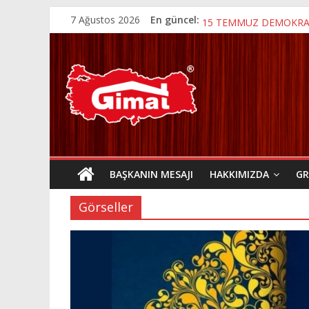
1 MAYIS EMEK VE DA
7 Ağustos 2026
En güncel:
15 TEMMUZ DEMOKRASİ
KURBAN BAYRAMI
19 MAYIS ATATÜRK’Ü 
ANNELER GÜNÜ
BAŞKANIN MESAJI
HAKKIMIZDA
GR
Görseller