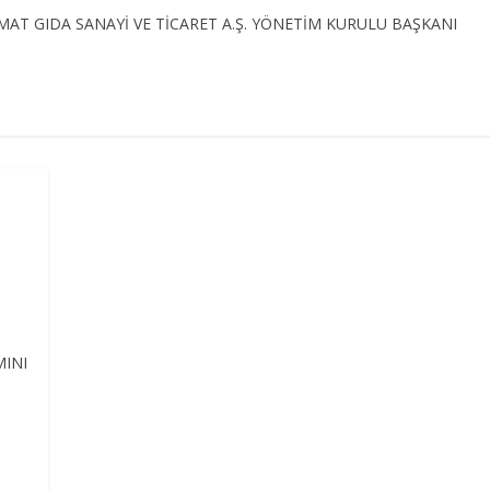
. GİMAT GIDA SANAYİ VE TİCARET A.Ş. YÖNETİM KURULU BAŞKANI
MINI